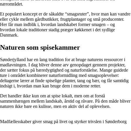
nærområdet.
Et populært koncept er de såkaldte “smagsruter”, hvor man kan vandre
eller cykle mellem gårdbutikker, frugtplantager og små producenter.
Her får man indblik i, hvordan landskabet former smagen – og
hvordan lokale traditioner stadig præger køkkenet i det sydlige
Danmark.
Naturen som spisekammer
Sønderjylland har en lang tradition for at bruge naturens ressourcer i
madlavningen. I dag bliver denne arv genopdaget gennem projekter,
der sætter fokus på bæredygtighed og naturforståelse. Mange guidede
ture i området kombinerer naturformidling med smagsoplevelser:
deltagerne lærer at finde spiselige planter, tang og bær, og får samtidig
indsigt i, hvordan man kan bruge dem i moderne retter.
Det handler ikke kun om at spise lokalt, men om at forstå
sammenhængen mellem landskab, årstid og råvare. På den måde bliver
naturen ikke bare en kulisse, men en aktiv del af oplevelsen.
Madfællesskaber giver smag på livet og styrker trivslen i Sønderborg