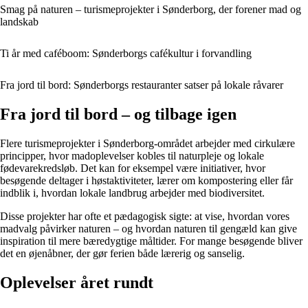
Smag på naturen – turismeprojekter i Sønderborg, der forener mad og
landskab
Ti år med caféboom: Sønderborgs cafékultur i forvandling
Fra jord til bord: Sønderborgs restauranter satser på lokale råvarer
Fra jord til bord – og tilbage igen
Flere turismeprojekter i Sønderborg-området arbejder med cirkulære
principper, hvor madoplevelser kobles til naturpleje og lokale
fødevarekredsløb. Det kan for eksempel være initiativer, hvor
besøgende deltager i høstaktiviteter, lærer om kompostering eller får
indblik i, hvordan lokale landbrug arbejder med biodiversitet.
Disse projekter har ofte et pædagogisk sigte: at vise, hvordan vores
madvalg påvirker naturen – og hvordan naturen til gengæld kan give
inspiration til mere bæredygtige måltider. For mange besøgende bliver
det en øjenåbner, der gør ferien både lærerig og sanselig.
Oplevelser året rundt