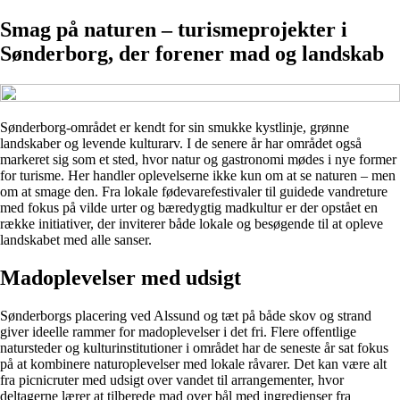
Smag på naturen – turismeprojekter i
Sønderborg, der forener mad og landskab
Sønderborg-området er kendt for sin smukke kystlinje, grønne
landskaber og levende kulturarv. I de senere år har området også
markeret sig som et sted, hvor natur og gastronomi mødes i nye former
for turisme. Her handler oplevelserne ikke kun om at se naturen – men
om at smage den. Fra lokale fødevarefestivaler til guidede vandreture
med fokus på vilde urter og bæredygtig madkultur er der opstået en
række initiativer, der inviterer både lokale og besøgende til at opleve
landskabet med alle sanser.
Madoplevelser med udsigt
Sønderborgs placering ved Alssund og tæt på både skov og strand
giver ideelle rammer for madoplevelser i det fri. Flere offentlige
natursteder og kulturinstitutioner i området har de seneste år sat fokus
på at kombinere naturoplevelser med lokale råvarer. Det kan være alt
fra picnicruter med udsigt over vandet til arrangementer, hvor
deltagerne lærer at tilberede mad over bål med ingredienser fra