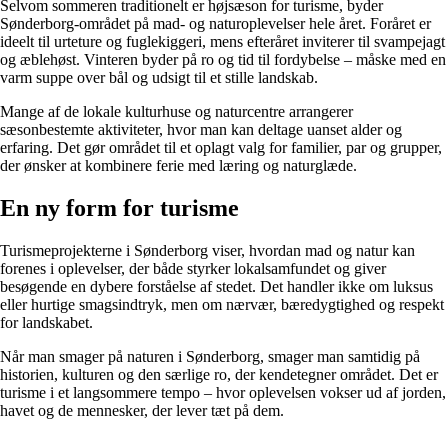
Selvom sommeren traditionelt er højsæson for turisme, byder
Sønderborg-området på mad- og naturoplevelser hele året. Foråret er
ideelt til urteture og fuglekiggeri, mens efteråret inviterer til svampejagt
og æblehøst. Vinteren byder på ro og tid til fordybelse – måske med en
varm suppe over bål og udsigt til et stille landskab.
Mange af de lokale kulturhuse og naturcentre arrangerer
sæsonbestemte aktiviteter, hvor man kan deltage uanset alder og
erfaring. Det gør området til et oplagt valg for familier, par og grupper,
der ønsker at kombinere ferie med læring og naturglæde.
En ny form for turisme
Turismeprojekterne i Sønderborg viser, hvordan mad og natur kan
forenes i oplevelser, der både styrker lokalsamfundet og giver
besøgende en dybere forståelse af stedet. Det handler ikke om luksus
eller hurtige smagsindtryk, men om nærvær, bæredygtighed og respekt
for landskabet.
Når man smager på naturen i Sønderborg, smager man samtidig på
historien, kulturen og den særlige ro, der kendetegner området. Det er
turisme i et langsommere tempo – hvor oplevelsen vokser ud af jorden,
havet og de mennesker, der lever tæt på dem.