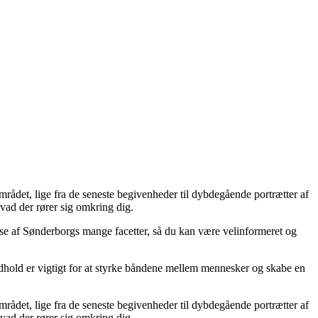
området, lige fra de seneste begivenheder til dybdegående portrætter af
vad der rører sig omkring dig.
else af Sønderborgs mange facetter, så du kan være velinformeret og
t indhold er vigtigt for at styrke båndene mellem mennesker og skabe en
området, lige fra de seneste begivenheder til dybdegående portrætter af
vad der rører sig omkring dig.