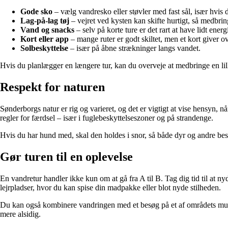
Gode sko
– vælg vandresko eller støvler med fast sål, især hvis 
Lag-på-lag tøj
– vejret ved kysten kan skifte hurtigt, så medbrin
Vand og snacks
– selv på korte ture er det rart at have lidt ener
Kort eller app
– mange ruter er godt skiltet, men et kort giver o
Solbeskyttelse
– især på åbne strækninger langs vandet.
Hvis du planlægger en længere tur, kan du overveje at medbringe en lil
Respekt for naturen
Sønderborgs natur er rig og varieret, og det er vigtigt at vise hensyn, n
regler for færdsel – især i fuglebeskyttelseszoner og på strandenge.
Hvis du har hund med, skal den holdes i snor, så både dyr og andre bes
Gør turen til en oplevelse
En vandretur handler ikke kun om at gå fra A til B. Tag dig tid til at 
lejrpladser, hvor du kan spise din madpakke eller blot nyde stilheden.
Du kan også kombinere vandringen med et besøg på et af områdets museer
mere alsidig.