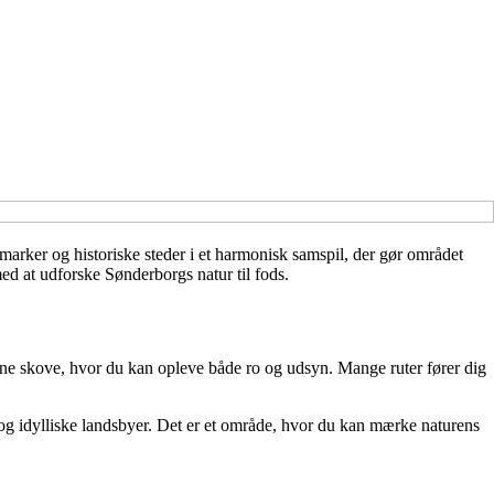
rker og historiske steder i et harmonisk samspil, der gør området
med at udforske Sønderborgs natur til fods.
nne skove, hvor du kan opleve både ro og udsyn. Mange ruter fører dig
og idylliske landsbyer. Det er et område, hvor du kan mærke naturens