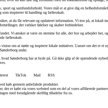
liv, sport og samfundsforhold. Vores mål er at give dig en helhedsforstå
og som inspirerer til handling og fællesskab.
 sikre, at du får relevant og opdateret information. Vi tror på, at lokal
fortællinger, der vækker følelser og skaber forbindelser.
undet. Vi ønsker at være en stemme for alle, der bor og arbejder her, og 
de fællesskab.
 vision om at støtte og inspirere lokale initiativer. Uanset om det er et 
r Sønderborg unikt.
r, hvad Sønderborg har at byde på. Gå ikke glip af de spændende nyheder
ves.
terest
TikTok
Mail
RSS
 ved køb gennem anbefalede produkter.
ter, der er købt via vores websted som en del af vores affilierede partn
tagen med forudgående skriftlig tilladelse fra os.