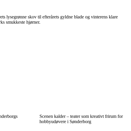
ets lysegrønne skov til efterårets gyldne blade og vinterens klare
rks smukkeste hjørner.
nderborgs
Scenen kalder – teater som kreativt frirum for
hobbyudøvere i Sønderborg