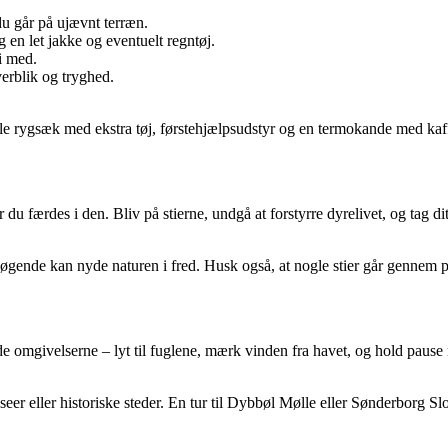
du går på ujævnt terræn.
g en let jakke og eventuelt regntøj.
gi med.
verblik og tryghed.
le rygsæk med ekstra tøj, førstehjælpsudstyr og en termokande med kaffe
år du færdes i den. Bliv på stierne, undgå at forstyrre dyrelivet, og tag
øgende kan nyde naturen i fred. Husk også, at nogle stier går gennem p
nyde omgivelserne – lyt til fuglene, mærk vinden fra havet, og hold pau
 eller historiske steder. En tur til Dybbøl Mølle eller Sønderborg Slo