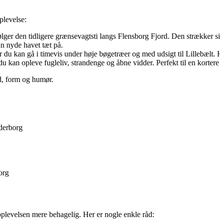
plevelse:
lger den tidligere grænsevagtsti langs Flensborg Fjord. Den strækker 
an nyde havet tæt på.
r du kan gå i timevis under høje bøgetræer og med udsigt til Lillebælt. 
 kan opleve fugleliv, strandenge og åbne vidder. Perfekt til en kortere 
id, form og humør.
nderborg
org
oplevelsen mere behagelig. Her er nogle enkle råd: