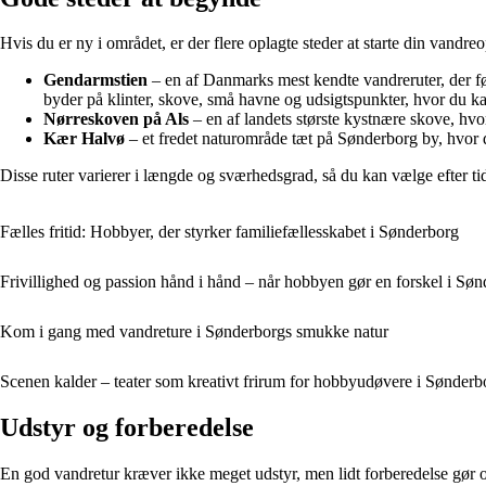
Hvis du er ny i området, er der flere oplagte steder at starte din vandreo
Gendarmstien
– en af Danmarks mest kendte vandreruter, der fø
byder på klinter, skove, små havne og udsigtspunkter, hvor du k
Nørreskoven på Als
– en af landets største kystnære skove, hvo
Kær Halvø
– et fredet naturområde tæt på Sønderborg by, hvor du
Disse ruter varierer i længde og sværhedsgrad, så du kan vælge efter t
Fælles fritid: Hobbyer, der styrker familiefællesskabet i Sønderborg
Frivillighed og passion hånd i hånd – når hobbyen gør en forskel i Sø
Kom i gang med vandreture i Sønderborgs smukke natur
Scenen kalder – teater som kreativt frirum for hobbyudøvere i Sønderb
Udstyr og forberedelse
En god vandretur kræver ikke meget udstyr, men lidt forberedelse gør 