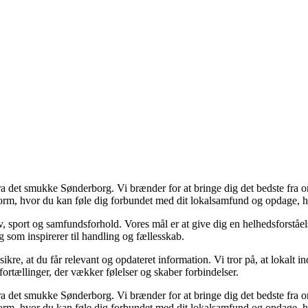
 fra det smukke Sønderborg. Vi brænder for at bringe dig det bedste fra 
tform, hvor du kan føle dig forbundet med dit lokalsamfund og opdage, h
liv, sport og samfundsforhold. Vores mål er at give dig en helhedsforstå
og som inspirerer til handling og fællesskab.
 sikre, at du får relevant og opdateret information. Vi tror på, at lokal
fortællinger, der vækker følelser og skaber forbindelser.
 fra det smukke Sønderborg. Vi brænder for at bringe dig det bedste fra 
tform, hvor du kan føle dig forbundet med dit lokalsamfund og opdage, h