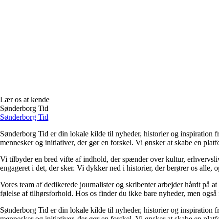
Lær os at kende
Sønderborg Tid
Sønderborg Tid
Sønderborg Tid er din lokale kilde til nyheder, historier og inspiration
mennesker og initiativer, der gør en forskel. Vi ønsker at skabe en pla
Vi tilbyder en bred vifte af indhold, der spænder over kultur, erhvervs
engageret i det, der sker. Vi dykker ned i historier, der berører os alle, 
Vores team af dedikerede journalister og skribenter arbejder hårdt på at
følelse af tilhørsforhold. Hos os finder du ikke bare nyheder, men også 
Sønderborg Tid er din lokale kilde til nyheder, historier og inspiration
mennesker og initiativer, der gør en forskel. Vi ønsker at skabe en pla