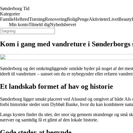
Sønderborg Tid
Kategorier
Familie
Helbred
Træning
Renovering
Bolig
Penge
Aktiviteter
Livet
Beauty
Min konto
Tilmeld dig
Nyhedsbrevet
Kom i gang med vandreture i Sønderborgs
Sønderborg og det omkringliggende område byder på noget af det mest 
ideelt til vandreture – uanset om du er nybegynder eller erfaren vandrer
Et landskab formet af hav og historie
Sønderborg ligger smukt placeret ved Alssund og omgivet af både Als o
forbi historiske steder som Dybbøl Banke, hvor du kan kombinere natu
Langs kysten finder du stier, der snor sig gennem strandenge og små s
nærvær og samtidig få et glimt af den lokale historie.
Gode steder at begynde