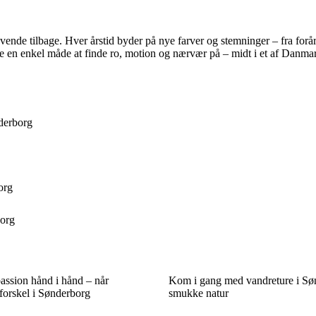
 vende tilbage. Hver årstid byder på nye farver og stemninger – fra forår
ure en enkel måde at finde ro, motion og nærvær på – midt i et af Danma
nderborg
org
borg
passion hånd i hånd – når
Kom i gang med vandreture i Sø
forskel i Sønderborg
smukke natur