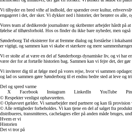
Vi tilbyder en bred vifte af indhold, der spænder over kultur, erhvervs
engageret i det, der sker. Vi dykker ned i historier, der berører os alle, 
Vores team af dedikerede journalister og skribenter arbejder hårdt på at
følelse af tilhørsforhold. Hos os finder du ikke bare nyheder, men også 
Sønderborg Tid eksisterer for at fremme dialog og forståelse i lokalsamf
er vigtigt, og sammen kan vi skabe et stærkere og mere sammenhængen
Vi er stolte af at være en del af Sønderborgs dynamiske liv, og vi har en
være der for at fortælle historien bag. Sammen kan vi fejre det, der gø
Vi inviterer dig til at følge med på vores rejse, hvor vi sammen opdage
og lad os sammen gøre Sønderborg til et endnu bedre sted at leve og tri
Del og spred varme
X
Facebook
Instagram
LinkedIn
YouTube
Pin
© Respekter venligst ophavsretten.
© Ophavsret gælder. Vi samarbejder med partnere og kan få provision
© Alle rettigheder forbeholdes. Vi kan tjene en del af salget fra produk
distribueres, transmitteres, cachelagres eller på anden måde bruges, und
Hvem er vi
Historien
Det vi tror på